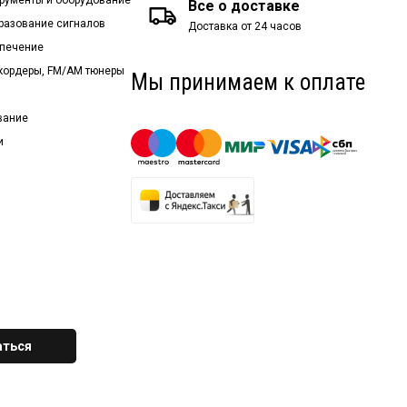
Все о доставке
бразование сигналов
Доставка от 24 часов
спечение
екордеры, FM/AM тюнеры
Мы принимаем к оплате
вание
и