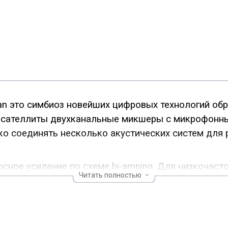
an это симбиоз новейших цифровых технологий обр
 сателлиты двухканальные микшеры с микрофонны
ко соединять несколько акустических систем для
осное усиление по схеме bi-amping. Для низкочас
Читать полностью
пании KLARK-TEKNIK. Эти усилители имеют высоку
й усилитель AB, наиболее точно работающий с вы
 является качество разделения музыкального сигн
 цифровой кроссовер, построенный на специализиро