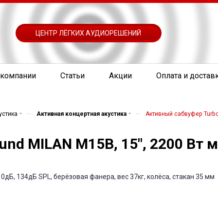
ЦЕНТР ЛЁГКИХ АУДИОРЕШЕНИЙ
 компании
Статьи
Акции
Оплата и достав
—
—
устика
Активная концертная акустика
Активный сабвуфер Turbo
nd MILAN M15B, 15", 2200 Вт 
0дБ, 134дБ SPL, берёзовая фанера, вес 37кг, колёса, стакан 35 мм