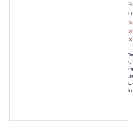
Ар
На
Ти
Цв
Ст
Дл
Ши
Вы