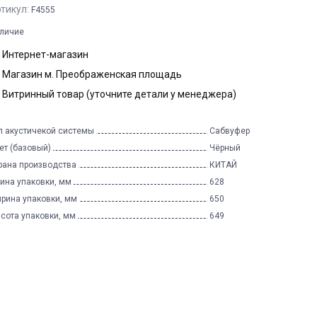
тикул:
F4555
личие
Интернет-магазин
Магазин м. Преображенская площадь
Витринный товар (уточните детали у менеджера)
п акустичекой системы
Сабвуфер
ет (базовый)
Чёрный
рана производства
КИТАЙ
ина упаковки, мм
628
рина упаковки, мм
650
сота упаковки, мм
649