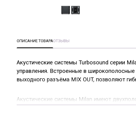
ОПИСАНИЕ ТОВАРА
ОТЗЫВЫ
Акустические системы Turbosound серии Mil
управления. Встроенные в широкополосные
выходного разъёма MIX OUT, позволяют гиб
Акустические системы Milan имеют двухпол
усилитель от лидера звукового рынка, ком
Для ВЧ драйвера используется классически
важных моментов в построении активных АС
усилителей. В серии Milan за это отвечает