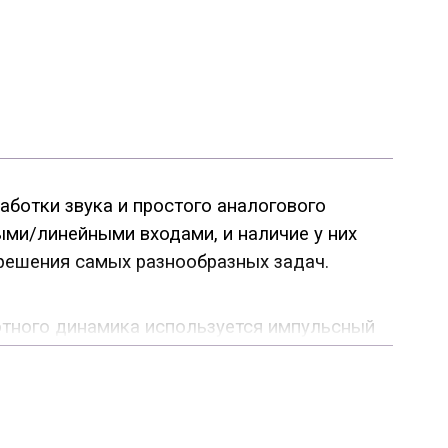
аботки звука и простого аналогового
ми/линейными входами, и наличие у них
 решения самых разнообразных задач.
тотного динамика используется импульсный
ю эффективность и низкое тепловыделение.
сокочастотным диапазоном звука. Одним из
ала на два диапазона для НЧ и ВЧ
ванном DSP от Analog Device. Процессор