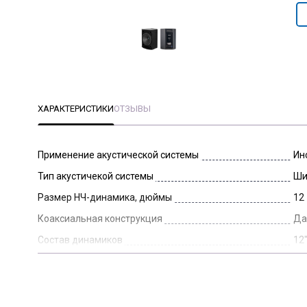
ХАРАКТЕРИСТИКИ
ОТЗЫВЫ
Применение акустической системы
Ин
Тип акустичекой системы
Ши
Размер НЧ-динамика, дюймы
12
Коаксиальная конструкция
Д
Состав динамиков
12
Активная/Пассивная
Ак
Цвет (базовый)
Чё
Длина упаковки, мм
44