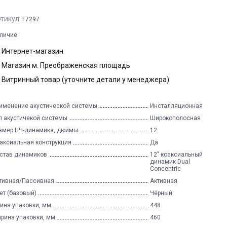
тикул:
F7297
личие
Интернет-магазин
Магазин м. Преображенская площадь
Витринный товар (уточните детали у менеджера)
именение акустической системы
Инсталляционная
п акустичекой системы
Широкополосная
змер НЧ-динамика, дюймы
12
аксиальная конструкция
Да
став динамиков
12" коаксиальный
динамик Dual
Concentric
тивная/Пассивная
Активная
ет (базовый)
Чёрный
ина упаковки, мм
448
рина упаковки, мм
460