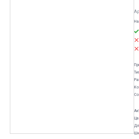
Ар
На
Пр
Ти
Ра
Ко
Со
Ак
Цв
Дл
Ши