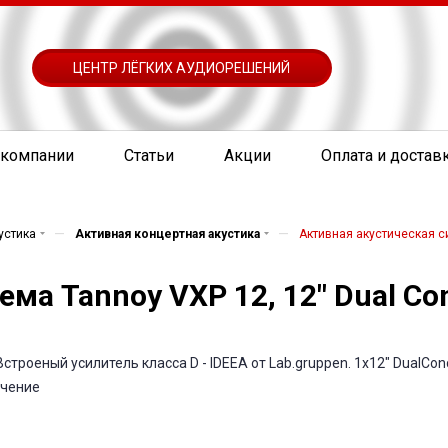
ЦЕНТР ЛЁГКИХ АУДИОРЕШЕНИЙ
 компании
Статьи
Акции
Оплата и достав
—
—
устика
Активная концертная акустика
Активная акустическая си
ма Tannoy VXP 12, 12" Dual Con
роеный усилитель класса D - IDEEA от Lab.gruppen. 1х12" DualConce
ючение