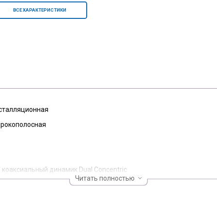
ВСЕ ХАРАКТЕРИСТИКИ
сталляционная
рокополосная
а
" коаксиальный динамик Dual Concentric
Читать полностью
тивная
рный
8