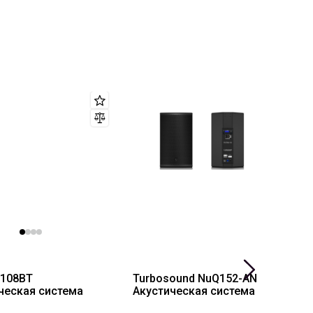
X108BT
Turbosound NuQ152-AN
T
ческая система
Акустическая система
W
с