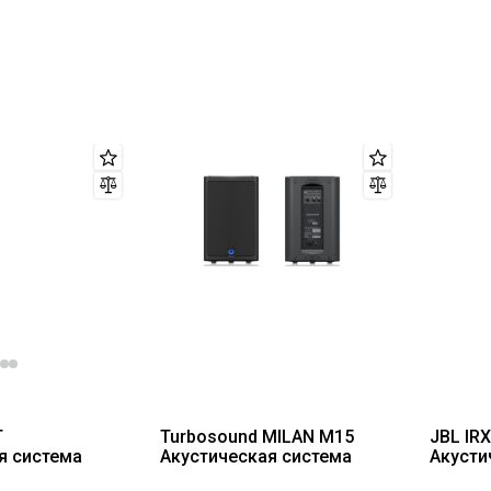
0
2
T
Turbosound MILAN M15
JBL IR
я система
Акустическая система
Акусти