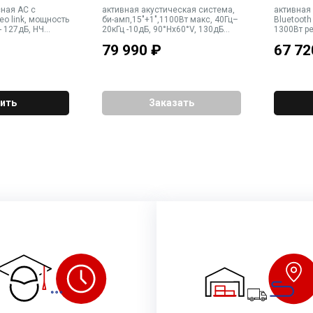
сная АС с
активная акустическая система,
активная
k, мощность
би-амп,15"+1",1100Вт макс, 40Гц–
Bluetooth 5.0
- 127дБ, НЧ
20кГц -10дБ, 90°Hx60°V, 130дБ
1300Вт pe
хода XLR/TRS
SPL, DSP KLARK TEKNIK, 6 x M10,
вуфер - 8
79 990
₽
67 72
1 выход XLR pass-
вес 27,7кг, двойной стакан
mic/line,
характеристика 54
частотная
 4 пресета EQ,
20 кГц, DS
duckin
встроенн
ить
Заказать