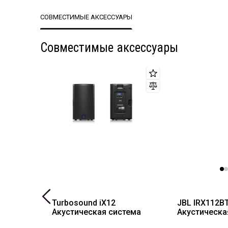
Ширина упаковки, мм
46
СОВМЕСТИМЫЕ АКСЕССУАРЫ
Высота упаковки, мм
58
Совместимые аксессуары
вный
Turbosound iX12
JBL IRX112B
Акустическая система
Акустическа