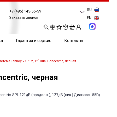
RU
+7 (495) 145-55-59
Заказать звонок
EN
0
0
0
0
ка
Гарантия и сервис
Контакты
стема Tannoy VXP 12, 12" Dual Concentric, черная
centric, черная
ntric. SPL 121дБ (продолж.), 127дБ (пик.) Диапазон 55Гц -