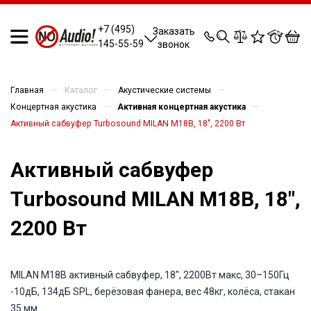
0
0
0
0
+7 (495)
Заказать
145-55-59
звонок
—
—
—
Главная
Каталог
Акустические системы
—
—
Концертная акустика
Активная концертная акустика
Активный сабвуфер Turbosound MILAN M18B, 18", 2200 Вт
Активный сабвуфер
Turbosound MILAN M18B, 18",
2200 Вт
MILAN M18B активный сабвуфер, 18", 2200Вт макс, 30–150Гц
-10дБ, 134дБ SPL, берёзовая фанера, вес 48кг, колёса, стакан
35 мм