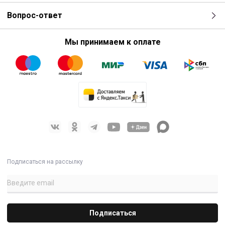
проведения концертов, праздничных
Вопрос-ответ
мероприятий или презентаций в небольших или
среднего размера залах.
Мы принимаем к оплате
Активный банд-пасс сабвуфер
Два импульсных усилителя в мостовом режиме с
мощностью до 2200 Вт
Два входа со сквозными выходами
Высокоэффективный НЧ динамик 18" со звуковой катушкой
4" и двойным подвесом
Переключатель полярности
фильтр Boost для корректировки усиления в НЧ области
Прочный корпус из берёзовой фанеры
Двойной стакан для установки штанги под сателлит
Подписаться на рассылку
Транспортировочные колёса на корпусе