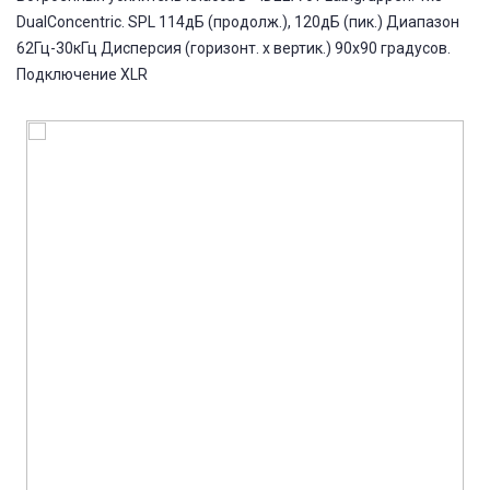
DualConcentric. SPL 114дБ (продолж.), 120дБ (пик.) Диапазон
62Гц-30кГц Дисперсия (горизонт. х вертик.) 90х90 градусов.
Подключение XLR