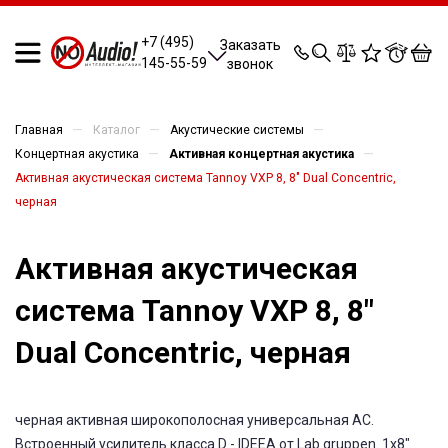
0
0
0
0
+7 (495)
Заказать
145-55-59
звонок
—
—
—
Главная
Каталог
Акустические системы
—
—
Концертная акустика
Активная концертная акустика
Активная акустическая система Tannoy VXP 8, 8" Dual Concentric,
черная
Активная акустическая
система Tannoy VXP 8, 8"
Dual Concentric, черная
черная активная широкополосная универсальная АС.
Встроенный усилитель класса D - IDEEA от Lab.gruppen. 1х8"