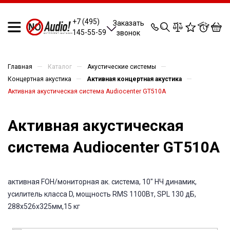
0
0
0
0
+7 (495)
Заказать
145-55-59
звонок
—
—
—
Главная
Каталог
Акустические системы
—
—
Концертная акустика
Активная концертная акустика
Активная акустическая система Audiocenter GT510A
Активная акустическая
система Audiocenter GT510A
активная FOH/мониторная ак. система, 10" НЧ динамик,
усилитель класса D, мощность RMS 1100Вт, SPL 130 дБ,
288x526x325мм,15 кг