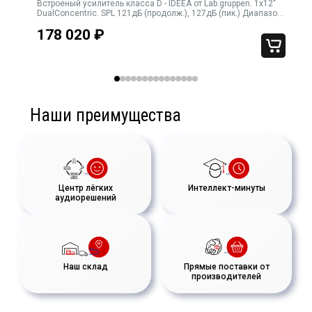
Встроеный усилитель класса D - IDEEA от Lab.gruppen. 1х12"
ik
DualConcentric. SPL 121дБ (продолж.), 127дБ (пик.) Диапазон
55Гц - 30кГц Дисперсия (горизонт. х вертик.) 90х90 градусов.
к
178 020
₽
Подключение
Наши преимущества
Центр лёгких
Интеллект-минуты
аудиорешений
Наш склад
Прямые поставки от
производителей