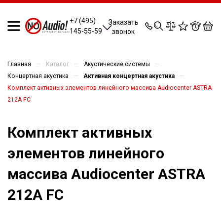
0
0
0
0
+7 (495)
Заказать
145-55-59
звонок
—
—
—
Главная
Каталог
Акустические системы
—
—
Концертная акустика
Активная концертная акустика
Комплект активных элементов линейного массива Audiocenter ASTRA
212A FC
Комплект активных
элементов линейного
массива Audiocenter ASTRA
212A FC