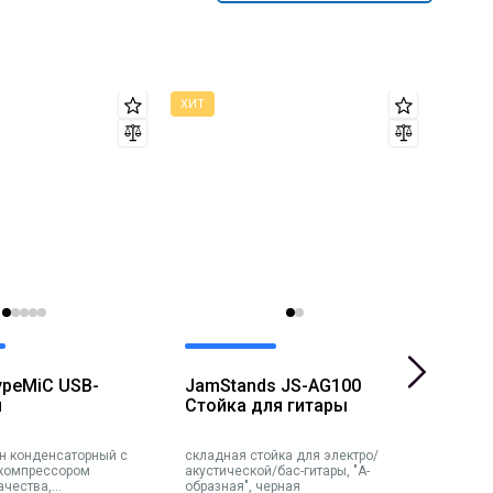
ypeMiC USB-
JamStands JS-AG100
Gen
н
Стойка для гитары
Акт
сис
н конденсаторный с
складная стойка для электро/
актив
компрессором
акустической/бас-гитары, "А-
50Вт,
ачества,
образная", черная
Вход: