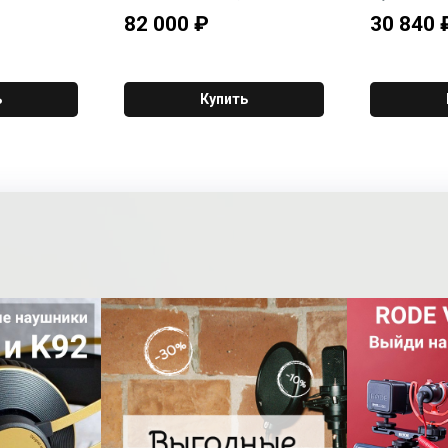
SPL 104 дБ, 47Гц-25кГц (-6 дБ).
переключаем
82 000
₽
30 840
5dB re 1V/Pa
Кроссовер 3000Гц. Габариты
вокальный р
) ±2dB @ 1kHz
(ВхШхГ): 299х189х178мм (с
записи эфирн
120dB (@
подставками). Вес 5.0кг. Черная
ходу". Кард
Ω load) Выход:
форматов до
джек
выход на на
ь
Купить