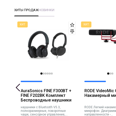
ХИТЫ ПРОДАЖ
НОВИНКИ
AuraSonics FINE F300BT +
RODE VideoMic
он
FINE F202BK Комплект
Накамерный м
Беспроводные наушники
наушники c Bluetooth V5.3,
RODE Легкий накамерный
ание
полноразмерные, поворотные
микрофон. Диаграм
амма
чаши, сенсорное управление,
направленности -