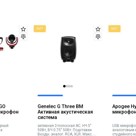
 GO
Genelec G Three BM
Apogee H
икрофон
Активная акустическая
микрофо
система
активная 2-полосная АС. НЧ 5"
USB микрофо
ма
50Вт, ВЧ 0.75" 50Вт. Подставки.
аналоговым 
Входы: аналог. RCA, XLR. Макс.
студийного к