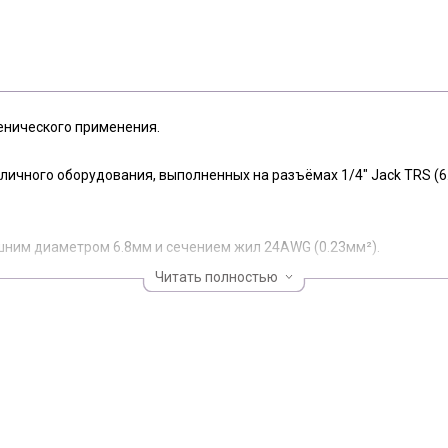
енического применения.
ичного оборудования, выполненных на разъёмах 1/4" Jack TRS (
шним диаметром 6.8мм и сечением жил 24AWG (0.23мм²).
Читать полностью
PE изоляции имеет токопроводящее PVC покрытие, снижающее м
.
симальная защита от электромагнитных наводок вкупе с высокой 
одная медь).
ость и долгий срок эксплуатации.
бренными контактами и 1/4" Jack TRS (6.3 мм) JMA3-BG с позоло