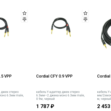
ым покрытием.
1.5 VPP
Cordial CFY 0.9 VPP
Cordia
р джек стерео
кабель Y-адаптер джек стерео
кабель Y-
оно 6.3мм male,
6.3мм—2 джека моно 6.3мм male,
мм/2xмон
0.9м, черный
м, черны
1 787
₽
2 453