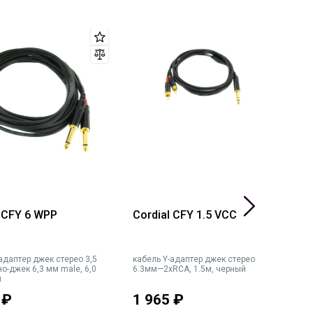
l CFY 6 WPP
Cordial CFY 1.5 VCC
C
2
к
адаптер джек стерео 3,5
кабель Y-адаптер джек стерео
г
о-джек 6,3 мм male, 6,0
6.3мм—2xRCA, 1.5м, черный
м
й
р
₽
1 965
₽
9