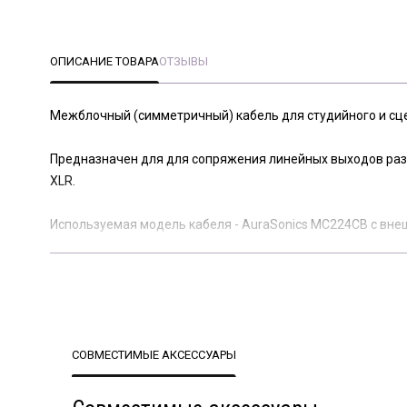
ОПИСАНИЕ ТОВАРА
ОТЗЫВЫ
Межблочный (симметричный) кабель для студийного и сц
Предназначен для для сопряжения линейных выходов разл
XLR.
Используемая модель кабеля - AuraSonics MC224CB с вне
Каждый из проводников кабеля помимо качественной HD
излучение и создающее дополнительную защиту от помех
Благодаря плотному плетению экрана обеспечивается мак
Проводники и экран кабеля выполнены из OFC (бескислор
Износостойкое PVC покрытие гарантирует высокую надёжн
СОВМЕСТИМЫЕ АКСЕССУАРЫ
Кабель оснащён раъёмами XLR AuraSonics X3M-B с посере