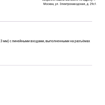
Москва, ул. Электрозаводская, д. 29с1.
6.3 мм) с линейными входами, выполненными на разъёмах
икрофонный эффект, блокирующее электромагнитное
гибкостью кабеля.
ченными контактами для высокой надёжности