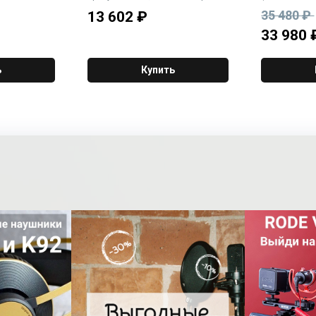
У в
микрофон C-1
микшер, плас
35 480 ₽
13 602
₽
 (ВхШхГ):
8.5кг.
33 980 
ь
Купить