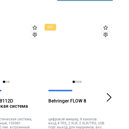
 B112D
Behringer FLOW 8
Beh
ская система
Эле
уст
стическая система,
цифровой микшер, 8 каналов:
8 пэд
ьный, 1000Вт
вход 4 TRS, 2 XLR, 2 XLR/TRS, USB
встро
) пик. встроенный
порт; выход для наушников, вход