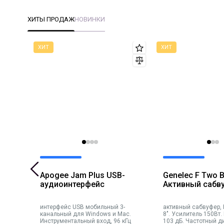
ХИТЫ ПРОДАЖ
НОВИНКИ
Apogee Jam Plus USB-
Genelec F Two
иа-
аудиоинтерфейс
Активный сабв
0-
иторы
интерфейс USB мобильный 3-
активный сабвуфер,
0-
канальный для Windows и Mac.
8". Усилитель 150Вт.
Инструментальный вход, 96 кГц
103 дБ. Частотный д