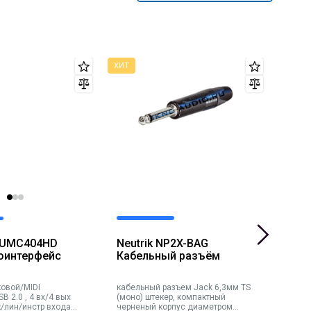
r UMC404HD
Neutrik NP2X-BAG
Gen
оинтерфейс
Кабельный разъём
Акт
сис
ковой/MIDI
кабельный разъем Jack 6,3мм TS
актив
B 2.0 , 4 вх/4 вых
(моно) штекер, компактный
50Вт,
к/лин/инстр входа
черненый корпус диаметром
Вход: