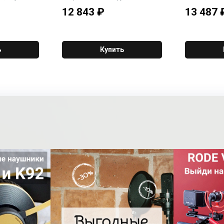
капсюля - конденсаторный.
(комб. XLR+1
12 843
₽
13 487
предусилител
балансных вы
каналы L-R),
(TRS/RCA, ка
(1/4" TRS),
ь
Купить