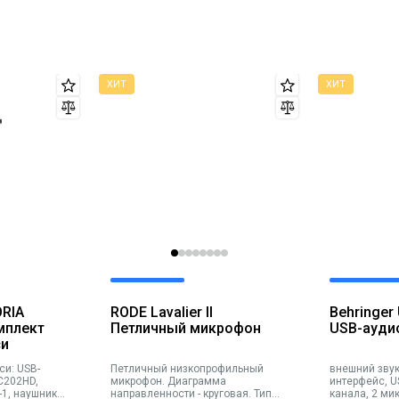
ORIA
RODE Lavalier II
Behringe
мплект
Петличный микрофон
USB-ауди
си
си: USB-
Петличный низкопрофильный
внешний зву
C202HD,
микрофон. Диаграмма
интерфейс, US
-1, наушники
направленности - круговая. Тип
канала, 2 ми