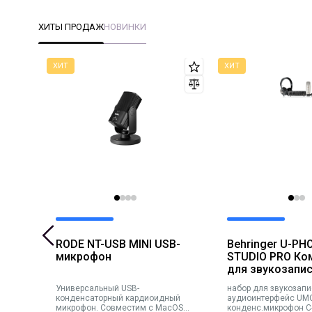
ХИТЫ ПРОДАЖ
НОВИНКИ
BT
RODE NT-USB MINI USB-
Behringer U-PH
ники
микрофон
STUDIO PRO Ко
для звукозапи
Универсальный USB-
набор для звукозапи
ые
конденсаторный кардиоидный
аудиоинтерфейс UM
е,
микрофон. Совместим с MacOS
конденс.микрофон C