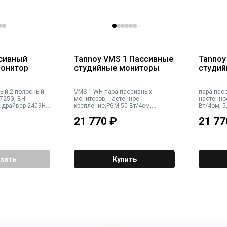
ссивный
Tannoy VMS 1 Пассивные
Tannoy VMS 
монитор
студийные мониторы
студи
ный 2-полосный
VMS 1-WH пара пассивных
пара пас
 725G, ВЧ
мониторов, настенное
настенно
 драйвер 2409H.
крепление,PGM 50 Вт/4ом,
Вт/4ом, 
ик 107дБ.
5,3”(135мм)НЧ драйвер и
0,5”(13мм
21 770
₽
21 77
совер с
0,5”(13мм). SPL100дБ (макс.)
70Hz-20k
тключения для
70Hz-20kHz, белый
 Корпус из
ы,
4.08кг
зать
Купить