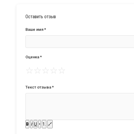
Оставить отзыв
Ваше имя *
Оценка *
☆
☆
☆
☆
☆
Текст отзыва *
B
I
U
•
1.
🔗