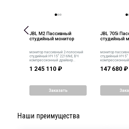
JBL M2 Пассивный
JBL 705i Па
студийный монитор
студийный 
монитор пассивный 2-полосный
монитор пассив
студийный НЧ 15" 2216Nd, ВЧ
студийный НЧ 5"
компрессионный драйвер
компрессионный
D2430K. Угол раскрытия
39Гц-36кГц. SPL п
1 245 110
₽
147 680
₽
120°х100°. 20-40кГц. SPL пик
Встроенный крос
123дБ. Рекомендуемое усиление
возможностью о
один Crown iTech 5000HD на одну
работы в би-амп.
АС (1200Вт•8Ω). Усиление только
березовой фанер
би-амп, встроенного кр
267x149x206мм, 
Заказать
Зака
Наши преимущества