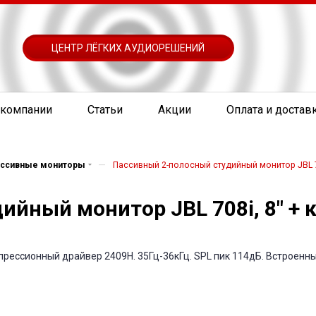
ЦЕНТР ЛЁГКИХ АУДИОРЕШЕНИЙ
 компании
Статьи
Акции
Оплата и достав
—
ассивные мониторы
Пассивный 2-полосный студийный монитор JBL 7
ийный монитор JBL 708i, 8" +
прессионный драйвер 2409H. 35Гц-36кГц. SPL пик 114дБ. Встроенн