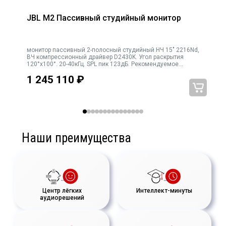
обеспечивает чистое воспроизведение звука и отличные
характеристики
JBL M2 Пассивный студийный монитор
Способность работать на заданной мощности способствует
передаче звука с минимальными искажениями на всем
монитор пассивный 2-полосный студийный НЧ 15" 2216Nd,
частотном диапазоне
ВЧ компрессионный драйвер D2430K. Угол раскрытия
Автоматическая защита от перегрузок предотвращает выход
120°х100°. 20-40кГц. SPL пик 123дБ. Рекомендуемое
усиление один Crown iTech 5000HD на одну АС (1200Вт•8Ω).
твиттеров из строя
1 245 110
₽
Усиление только би-амп, встроенного кр
Надежный корпус и защитные решетки обеспечивают
прочность и долгосрочное использование
Тип подключения: терминал для провода
Наши преимущества
Центр лёгких
Интеллект-минуты
аудиорешений