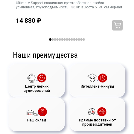
Ultimate Support клавишная крестообразная стойка
Ul
ная
усиленная, грузоподъёмность 136 кг, высота 51-91см черная
14 880
₽
Наши преимущества
Центр лёгких
Интеллект-минуты
аудиорешений
Наш склад
Прямые поставки от
производителей