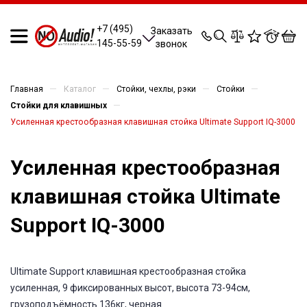
0
0
0
0
+7 (495)
Заказать
145-55-59
звонок
—
—
—
—
Главная
Каталог
Стойки, чехлы, рэки
Стойки
—
Стойки для клавишных
Усиленная крестообразная клавишная стойка Ultimate Support IQ-3000
Усиленная крестообразная
клавишная стойка Ultimate
Support IQ-3000
Ultimate Support клавишная крестообразная стойка
усиленная, 9 фиксированных высот, высота 73-94см,
грузоподъёмность 136кг, черная