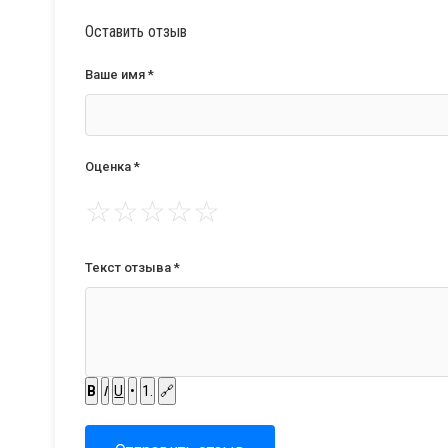
Оставить отзыв
Ваше имя *
Оценка *
☆
☆
☆
☆
☆
Текст отзыва *
B
I
U
•
1.
🔗