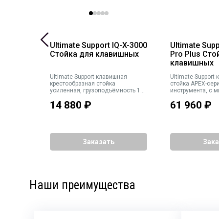
Q-X-2000
Ultimate Support IQ-X-3000
Ultimate Sup
ишных
Стойка для клавишных
Pro Plus Сто
клавишных
Ultimate Support клавишная
Ultimate Support клавишная
крестообразная стойка
стойка APEX-сери
ность 68
усиленная, грузоподъёмность 136
инструмента, с 
ная
кг, высота 51-91см черная
креплением 5/8",
14 880
₽
61 960
₽
журавля и чехло
Заказать
Зака
Наши преимущества