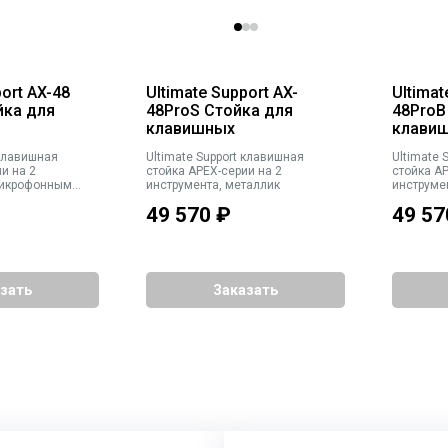
port AX-48
Ultimate Support AX-
Ultimat
йка для
48ProS Стойка для
48ProB
клавишных
клави
Ultimate Support клавишная
Ultimate Suppor
и на 2
стойка APEX-серии на 2
стойка AP
микрофонным
инструмента, металлик
инструме
 стрелой
49 570
₽
49 57
м, черная
зать
Заказать