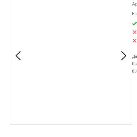
Ар
На
Дл
Ши
Вы