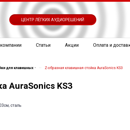
ЦЕНТР ЛЁГКИХ АУДИОРЕШЕНИЙ
 компании
Статьи
Акции
Оплата и достав
—
йки для клавишных
Z-образная клавишная стойка AuraSonics KS3
а AuraSonics KS3
03см, сталь