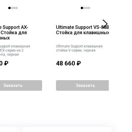
e Support AX-
Ultimate Support VS-88B
U
 Стойка для
Стойка для клавишных
С
шных
t клавишная
Ultimate Support клавишная
Ult
EX-серии на 2
стойка V-серии, черная
с
нта, черная
к
г
0
₽
48 660
₽
2
Заказать
Заказать