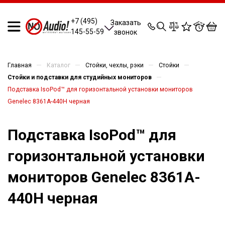
0
0
0
0
+7 (495)
Заказать
145-55-59
звонок
—
—
—
—
Главная
Каталог
Стойки, чехлы, рэки
Стойки
—
Стойки и подставки для студийных мониторов
Подставка IsoPod™ для горизонтальной установки мониторов
Genelec 8361A-440H черная
Подставка IsoPod™ для
горизонтальной установки
мониторов Genelec 8361A-
440H черная