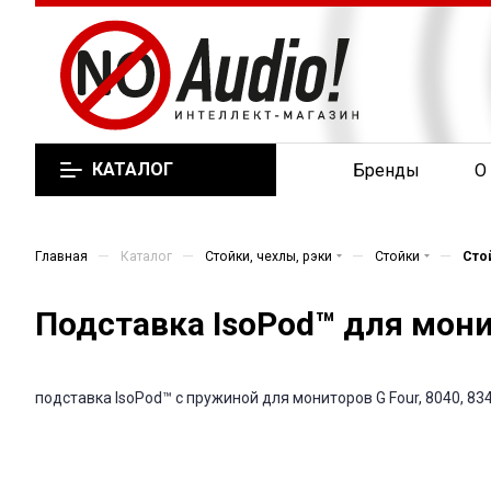
КАТАЛОГ
Бренды
О
—
—
—
—
Главная
Каталог
Стойки, чехлы, рэки
Стойки
Сто
Подставка IsoPod™ для мони
подставка IsoPod™ с пружиной для мониторов G Four, 8040, 834