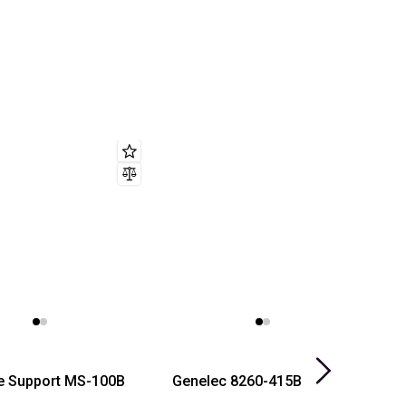
te Support MS-100B
Genelec 8260-415B
G