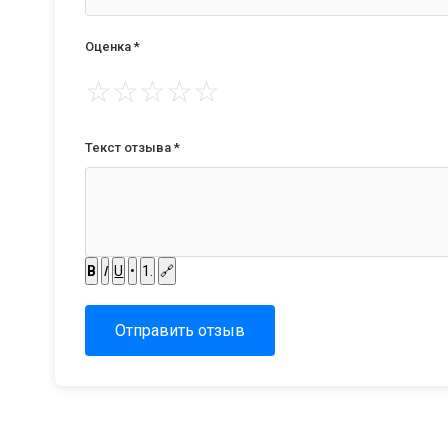
Оценка *
☆
☆
☆
☆
☆
Текст отзыва *
B
I
U
•
1.
🔗
Отправить отзыв