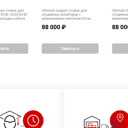
ная стойка для
Ultimate Support стойки для
Ultimate Suppor
 8040, 8320-8340.
студийных мониторов с
студийны
окладка кабелей
изменяемым наклоном 93см,
изменяем
абариты
ПАРА, цвет черный с красными
ПАРА, цв
88 000
₽
88 00
. Вес 19 кг
элементами
зать
Заказать