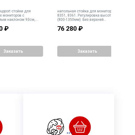
t стойки для
напольная стойка для мониторов
н
х мониторов с
8351, 8361. Регулировка высоты
8
ым наклоном 93см,
(800-1350мм). Без верхней
Р
ет чёрный
площадки, резьба 3/8". Прокладка
в
0
₽
76 280
₽
6
кабелей внутри стойки. Габариты
П
основания 480x480мм. Вес 19кг
Г
В
Заказать
Заказать