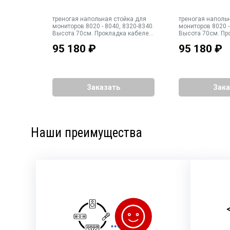
я
треногая напольная стойка для
треногая наполь
DFM,
мониторов 8020 - 8040, 8320-8340.
мониторов 8020 -
орота и
Высота 70см. Прокладка кабелей
Высота 70см. Пр
внутри стойки. Габариты
внутри стойки. Г
95 180
₽
95 180
₽
основания 420 мм. Вес 19 кг
основания 420 мм
Заказать
Зака
Наши преимущества