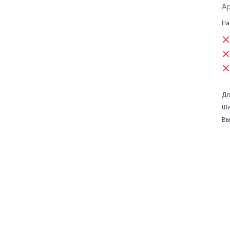
Ар
На
Дл
Ши
Вы