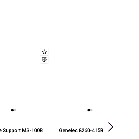
te Support MS-100B
Genelec 8260-415B
G