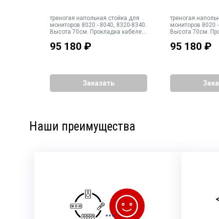
я
треногая напольная стойка для
треногая наполь
DFM,
мониторов 8020 - 8040, 8320-8340.
мониторов 8020 -
орота и
Высота 70см. Прокладка кабелей
Высота 70см. Пр
внутри стойки. Габариты
внутри стойки. Г
95 180
₽
95 180
₽
основания 420 мм. Вес 19 кг
основания 420 мм
Заказать
Зака
Наши преимущества