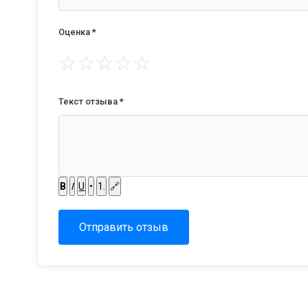
Оценка *
☆
☆
☆
☆
☆
Текст отзыва *
B
I
U
•
1.
🔗
Отправить отзыв