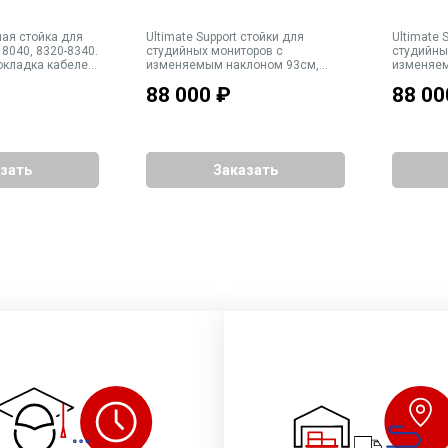
ная стойка для
Ultimate Support стойки для
Ultimate Suppor
 8040, 8320-8340.
студийных мониторов с
студийны
окладка кабелей
изменяемым наклоном 93см,
изменяем
абариты
ПАРА, цвет черный с красными
ПАРА, цв
88 000
₽
88 00
. Вес 19 кг
элементами
зать
Заказать