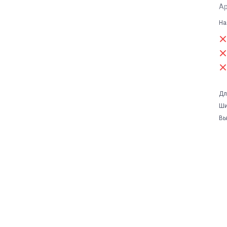
Ар
На
Дл
Ши
Вы