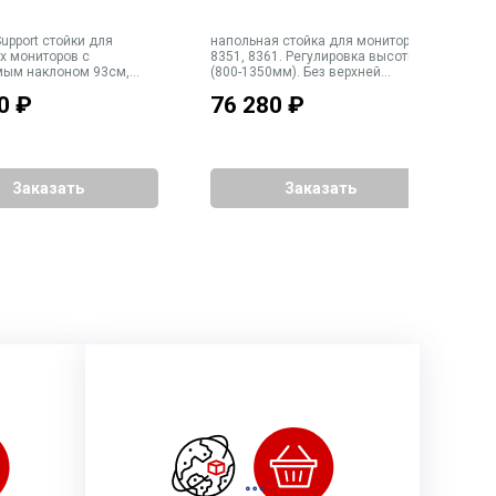
t стойки для
напольная стойка для мониторов
н
х мониторов с
8351, 8361. Регулировка высоты
8
ым наклоном 93см,
(800-1350мм). Без верхней
Р
ет чёрный
площадки, резьба 3/8". Прокладка
в
0
₽
76 280
₽
6
кабелей внутри стойки. Габариты
П
основания 480x480мм. Вес 19кг
Г
В
Заказать
Заказать