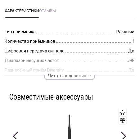
ХАРАКТЕРИСТИКИ
ОТЗЫВЫ
Тип приёмника
Рэковый
Количество приёмников
1
Цифровая передача сигнала
Да
Диапазон несущих частот
UHF
Разнесённый приём Diversity
Да
Читать полностью
Автосканирование
Да
Границы UHF-диапазона
518-562 МГц
Совместимые аксессуары
Длина упаковки, мм
350
Ширина упаковки, мм
450
Высота упаковки, мм
110