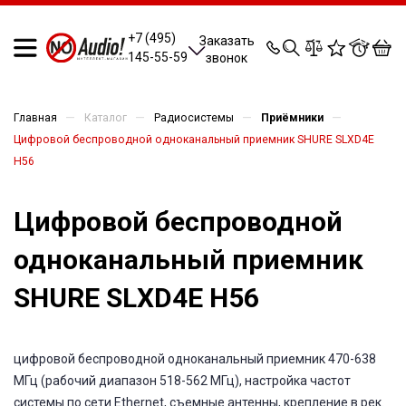
0
0
0
0
+7 (495)
Заказать
145-55-59
звонок
—
—
—
—
Главная
Каталог
Радиосистемы
Приёмники
Цифровой беспроводной одноканальный приемник SHURE SLXD4E
H56
Цифровой беспроводной
одноканальный приемник
SHURE SLXD4E H56
цифровой беспроводной одноканальный приемник 470-638
МГц (рабочий диапазон 518-562 МГц), настройка частот
системы по сети Ethernet, съемные антенны, крепление в рек.