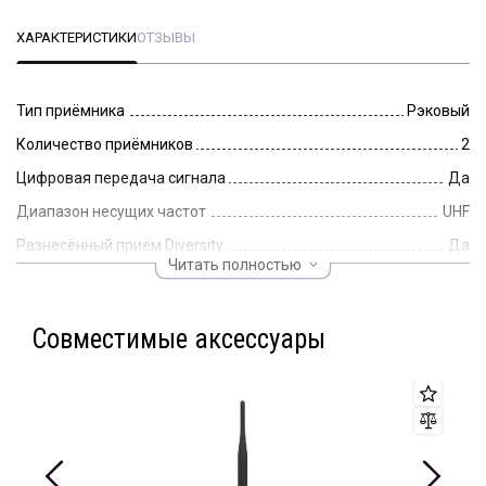
ХАРАКТЕРИСТИКИ
ОТЗЫВЫ
Тип приёмника
Рэковый
Количество приёмников
2
Цифровая передача сигнала
Да
Диапазон несущих частот
UHF
Разнесённый приём Diversity
Да
Читать полностью
Автосканирование
Да
Границы UHF-диапазона
518-562 МГц
Совместимые аксессуары
Длина упаковки, мм
350
Ширина упаковки, мм
450
Высота упаковки, мм
110