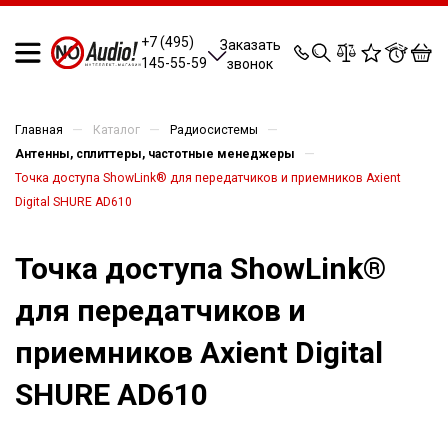
0
0
0
0
+7 (495)
Заказать
145-55-59
звонок
—
—
—
Главная
Каталог
Радиосистемы
—
Антенны, сплиттеры, частотные менеджеры
Точка доступа ShowLink® для передатчиков и приемников Axient
Digital SHURE AD610
Точка доступа ShowLink®
для передатчиков и
приемников Axient Digital
SHURE AD610