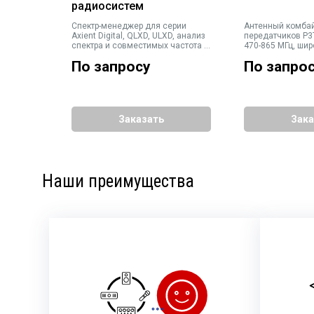
радиосистем
-902 МГц,
Спектр-менеджер для серии
Антенный комбай
T, Axient
Axient Digital, QLXD, ULXD, анализ
передатчиков P3T
ми
спектра и совместимых частота в
470-865 МГц, ши
диапазоне 470–865, 925–952 МГц
По запросу
По запро
Заказать
Зака
Наши преимущества