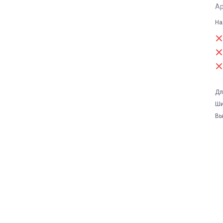
Ар
На
Дл
Ши
Вы