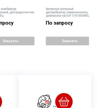
 комбайнер
Активный антенный
П
онный, для радиосистем
дистрибьютор, переключатель
а
МГц
диапазона частот 174-1805МГц, 4
п
выхода для приемников +
4
апросу
По запросу
1
каскадный, с антенными
кабелями, встроенный блок
питания
Заказать
Заказать