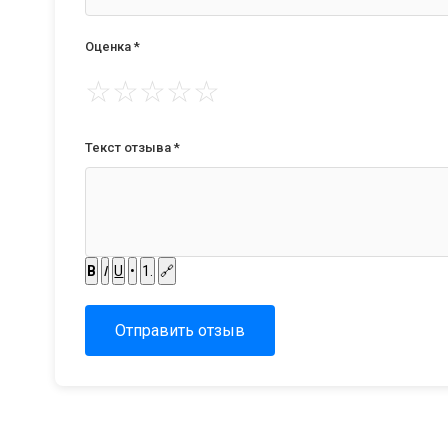
Оценка *
☆
☆
☆
☆
☆
Текст отзыва *
B
I
U
•
1.
🔗
Отправить отзыв