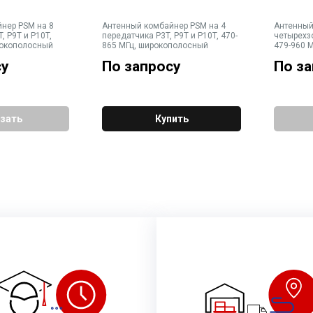
нер PSM на 8
Антенный комбайнер PSM на 4
Антенный
, P9T и P10T,
передатчика P3T, P9T и P10T, 470-
четырехз
рокополосный
865 МГц, широкополосный
479-960 
су
По запросу
По з
зать
Купить