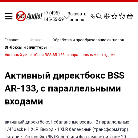
0
0
0
0
+7 (495)
Заказать
145-55-59
звонок
—
—
—
Главная
Каталог
Обработка и преобразование сигналов
—
DI-боксы и сплиттеры
Активный директбокс BSS AR-133, с параллельными входами
Активный директбокс BSS
AR-133, с параллельными
входами
активный директбокс. Небалансные входы - 2 параллельных
1/4" Jack и 1 XLR. Выход - 1 XLR балансный (трансформатор).
Питание - батарейка 9В (Крона) или фантомное питание 20-