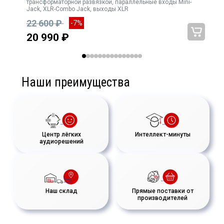
трансформаторной развязкой, параллельные входы Mini-
Внутренний импульсный источник питания (100–240 В~) для
Jack, XLR-Combo Jack, выходы XLR
бесшумного звука и низкого энергопотребления.
22 600 ₽
-7%
20 990 ₽
Наши преимущества
Центр лёгких
Интеллект-минуты
аудиорешений
Наш склад
Прямые поставки от
производителей