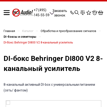
0
0
0
0
+7 (495)
Заказать
145-55-59
звонок
—
—
—
Главная
Каталог
Обработка и преобразование сигналов
—
DI-боксы и сплиттеры
DI-бокс Behringer DI800 V2 8-канальный усилитель
DI-бокс Behringer DI800 V2 8-
канальный усилитель
8-канальный активный DI-box с универсальным питанием
(сеть/ фантом)