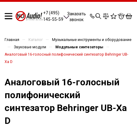
0
0
0
0
+7 (495)
Заказать
145-55-59
звонок
—
—
Главная
Каталог
Музыкальные инструменты и оборудование
—
—
—
Звуковые модули
Модульные синтезаторы
Аналоговый 16-голосный полифонический синтезатор Behringer UB-
Xa D
Аналоговый 16-голосный
полифонический
синтезатор Behringer UB-Xa
D