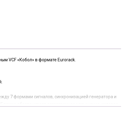
ым VCF «Кобол» в формате Eurorack.
й.
жду 7 формами сигналов, синхронизацией генератора и
F также обеспечивает естественное насыщение, которое
е можно подключить к нескольким внешним модулям или
ния позволяют еще больше расширить возможности для