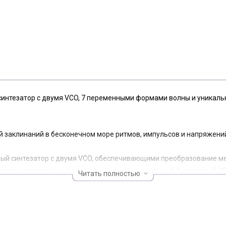
интезатор с двумя VCO, 7 переменными формами волны и уникальн
й заклинаний в бесконечном море ритмов, импульсов и напряжени
вый синтезатор с двумя VCO, обеспечивающими преобразование ме
жизни оригинальные схемы 70-х годов. Уникальный 4-полюсный VC
Читать полностью
 аналоговый LFO имеет две выбираемые формы сигналов, которы
то еще не все. Встроенный генератор шума и процессор напряже