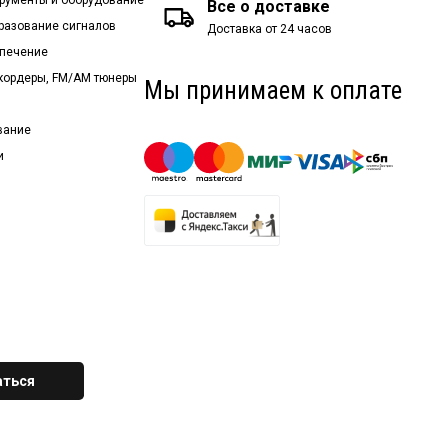
Все о доставке
бразование сигналов
Доставка от 24 часов
спечение
екордеры, FM/AM тюнеры
Мы принимаем к оплате
вание
и