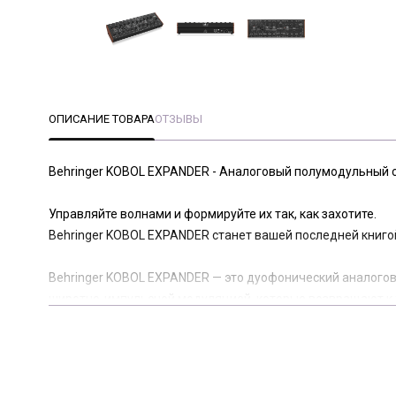
ОПИСАНИЕ ТОВАРА
ОТЗЫВЫ
Behringer KOBOL EXPANDER - Аналоговый полумодульный с
Управляйте волнами и формируйте их так, как захотите.
Behringer KOBOL EXPANDER станет вашей последней книго
Behringer KOBOL EXPANDER — это дуофонический аналого
широтно-импульсной модуляцией, которые возвращают к 
можно найти только в синтезаторах Kobol.
Если вы хотите расширить возможности KOBOL EXPANDER,
синтезаторам для достижения более сложных звуков. И э