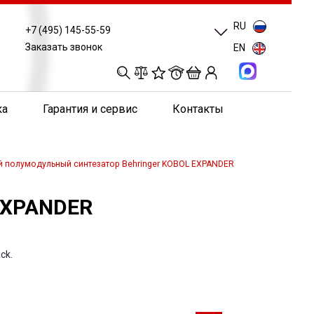
RU
+7 (495) 145-55-59
Заказать звонок
EN
0
0
0
0
ка
Гарантия и сервис
Контакты
 полумодульный синтезатор Behringer KOBOL EXPANDER
EXPANDER
ck.