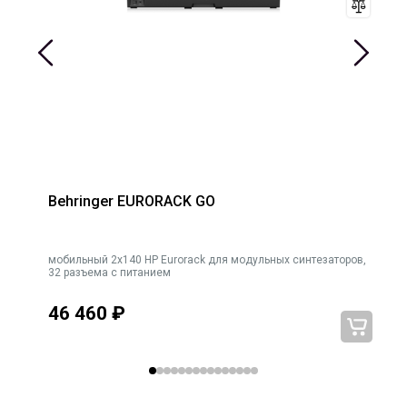
установить длину последовательности от 1 до 16 шагов.
Пошаговый переключатель позволяет воспроизводить
одиночные или повторяющиеся последовательности.
Секвенсор можно синхронизировать извне через CV и
запускать с помощью кнопки старт/стоп.
23 элемента управления и переключателя обеспечивают
доступ ко всем важным параметрам в режиме реального
времени.
Характеристики Eurorack: 16 HP, 30 мА +12 В, 30 мА -12 В.
Behringer EURORACK GO
мобильный 2x140 HP Eurorack для модульных синтезаторов,
32 разъема с питанием
46 460
₽