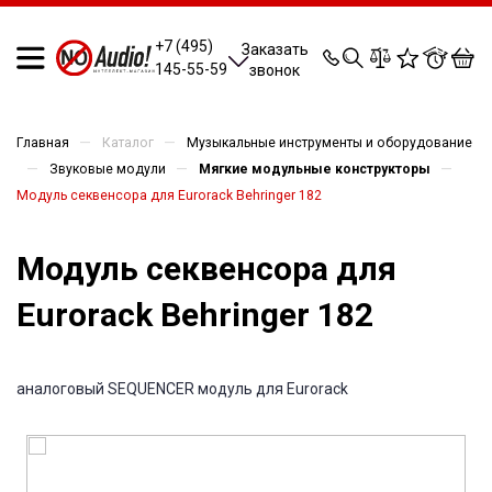
0
0
0
0
+7 (495)
Заказать
145-55-59
звонок
—
—
Главная
Каталог
Музыкальные инструменты и оборудование
—
—
—
Звуковые модули
Мягкие модульные конструкторы
Модуль секвенсора для Eurorack Behringer 182
Модуль секвенсора для
Eurorack Behringer 182
аналоговый SEQUENCER модуль для Eurorack