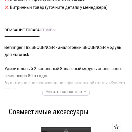
Витринный товар (уточните детали у менеджера)
ОПИСАНИЕ ТОВАРА
ОТЗЫВЫ
Behringer 182 SEQUENCER - аналоговый SEQUENCER модуль
для Eurorack.
Удивительный 2-канальный 8-шаговый модуль аналогового
секвенсора 80-х годов.
Аутентичное воспроизведение оригинальной схемы «System
100М».
Читать полностью
Управляющие напряжения можно устанавливать вручную
для каждого шага.
Совместимые аксессуары
Регулировка темпа, задержки и времени гейта для большей
гибкости.
Селектор номера шага и переключатель серии позволяют