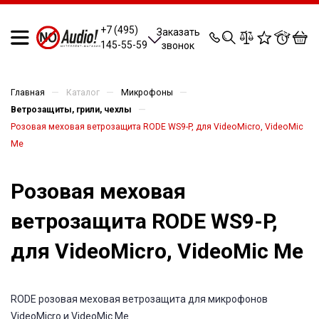
0
0
0
0
+7 (495)
Заказать
145-55-59
звонок
—
—
—
Главная
Каталог
Микрофоны
—
Ветрозащиты, грили, чехлы
Розовая меховая ветрозащита RODE WS9-P, для VideoMicro, VideoMic
Me
Розовая меховая
ветрозащита RODE WS9-P,
для VideoMicro, VideoMic Me
RODE розовая меховая ветрозащита для микрофонов
VideoMicro и VideoMic Me