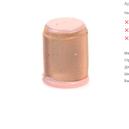
Ар
На
Ме
Ст
Дл
Ши
Вы