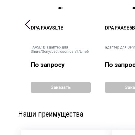
DPA FAAVSL1B
DPA FAASE5
 кейсе
FAASL1B адаптер для
адаптер для Sen
Shure/Sony/Lectrosonics v1/Line6
тре и на
По запросу
По запро
Заказать
Зака
Наши преимущества