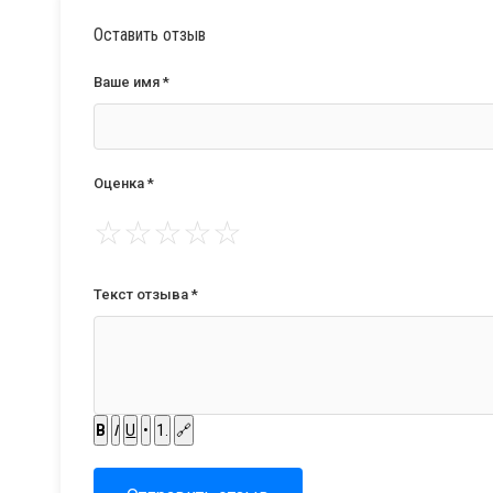
Оставить отзыв
Ваше имя *
Оценка *
☆
☆
☆
☆
☆
Текст отзыва *
B
I
U
•
1.
🔗