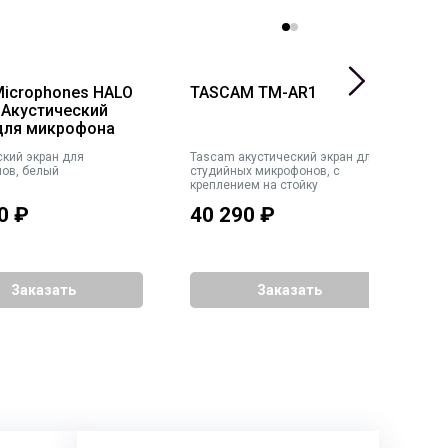
Microphones HALO
TASCAM TM-AR1
A
Акустический
А
для микрофона
м
ский экран для
Tascam акустический экран для
а
ов, белый
студийных микрофонов, с
м
креплением на стойку
4
0
₽
40 290
₽
3
Заказать
Заказать