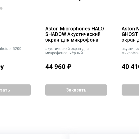
B
Aston Microphones HALO
Aston 
SHADOW Акустический
GHOST 
экран для микрофона
экран 
nheiser 5200
акустический экран для
акустиче
микрофонов, чёрный
микрофон
су
44 960
₽
40 41
зать
Заказать