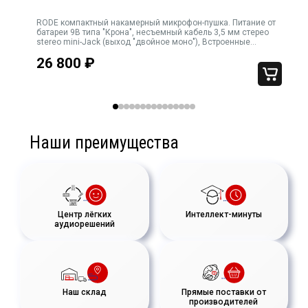
RODE компактный накамерный микрофон-пушка. Питание от
В комплект Vlogger Kit Universal входит зажим для микрофона,
to
батареи 9В типа "Крона", несъемный кабель 3,5 мм стерео
обеспечивающий безопасность микрофона, и меховая
stereo mini-Jack (выход "двойное моно"), Встроенные
ветрозащита и антивибрационные "Лиры Rycote", вес 86г.
ветрозащита, подходящая для съемок на открытом воздухе и
26 800
₽
в неблагоприятных погодных условиях.
Наши преимущества
Центр лёгких
Интеллект-минуты
аудиорешений
Наш склад
Прямые поставки от
производителей