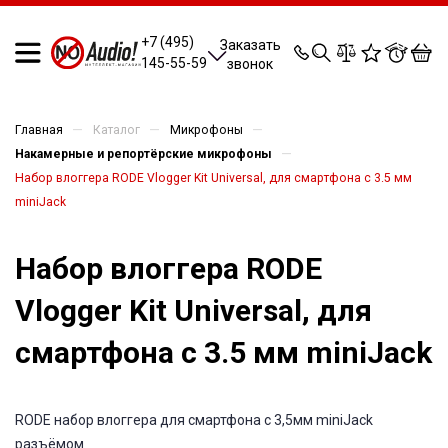
0
0
0
0
+7 (495)
Заказать
145-55-59
звонок
—
—
—
Главная
Каталог
Микрофоны
—
Накамерные и репортёрские микрофоны
Набор влоггера RODE Vlogger Kit Universal, для смартфона с 3.5 мм
miniJack
Набор влоггера RODE
Vlogger Kit Universal, для
смартфона с 3.5 мм miniJack
RODE набор влоггера для смартфона с 3,5мм miniJack
разъёмом