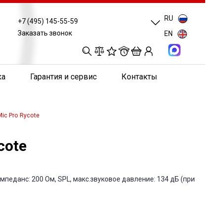
RU
+7 (495) 145-55-59
Заказать звонок
EN
0
0
0
0
ка
Гарантия и сервис
Контакты
ic Pro Rycote
cote
еданс: 200 Ом, SPL, макс.звуковое давление: 134 дБ (при