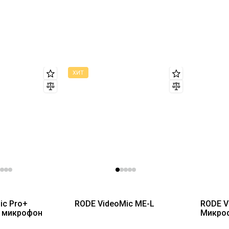
ескопической удочки
ic Pro+
RODE VideoMic ME-L
RODE V
 микрофон
Микроф