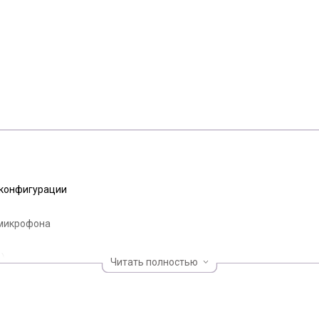
 конфигурации
 микрофона
B)
Читать полностью