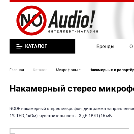
КАТАЛОГ
Бренды
О
—
—
—
Главная
Каталог
Микрофоны
Накамерные и репортё
Накамерный стерео микрофон
RODE накамерный стерео микрофон, диаграмма направленности
1% THD, 1кОм), чувствительность: -3 дБ 1В/П (16 мВ