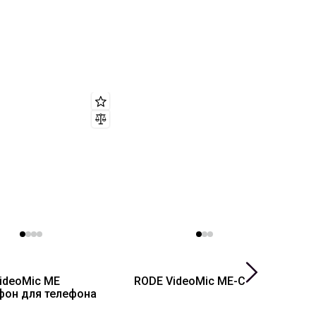
ideoMic ME
RODE VideoMic ME-C
R
он для телефона