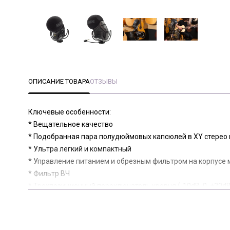
ОПИСАНИЕ ТОВАРА
ОТЗЫВЫ
Ключевые особенности:
* Вещательное качество
* Подобранная пара полудюймовых капсюлей в XY стерео
* Ультра легкий и компактный
* Управление питанием и обрезным фильтром на корпусе
* Фильтр ВЧ
* Трехпозиционный переключатель уровня (-10dB, 0, +20d
* Питание от 9В батареи - свыше 100 часов (alkaline)
* Встроенное антивибрационное крепление
* Встроенная поролоновая ветрозащита