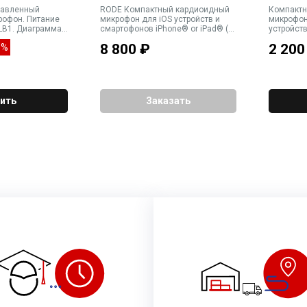
равленный
RODE Компактный кардиоидный
Компактн
рофон. Питание
микрофон для iOS устройств и
микрофон
 LB1. Диаграмма
смартофонов iPhone® or iPad® (с
устройст
-
разъемом Lightning). 3.5mm
гарнитур
8 800
₽
2 200
6%
, частотный
выход для наушников
000 Гц, выходной
м, соотношение
БА,
авлени
ить
Заказать