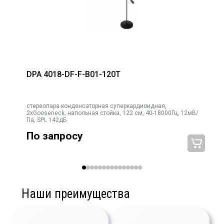
DPA 4018-DF-F-B01-120T
k
стереопара конденсаторная суперкардиоидная,
2хGooseneck, напольная стойка, 122 см, 40-18000Гц, 12мВ/
Па, SPL 142дБ
По запросу
Наши преимущества