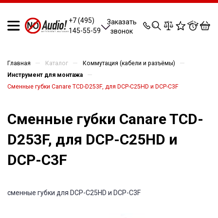
0
0
0
0
+7 (495)
Заказать
145-55-59
звонок
—
—
—
Главная
Каталог
Коммутация (кабели и разъёмы)
—
Инструмент для монтажа
Сменные губки Canare TCD-D253F, для DCP-C25HD и DCP-C3F
Сменные губки Canare TCD-
D253F, для DCP-C25HD и
DCP-C3F
сменные губки для DCP-C25HD и DCP-C3F