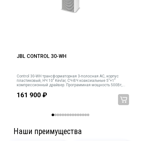
JBL CONTROL 30-WH
Control 30-WH трансформаторная 3-полосная АС, корпус
).
пластиковый, НЧ 10" Kevlar, СЧ-ВЧ коаксиальные 5"+1"
°
компрессионный драйвер. Программная мощность 500Вт,
имов
120х110 град., 4Ω, мощность трансформатора
161 900
₽
150Вт/75Вт/38Вт/19Вт. Переключатель режимов 4Ω/70В
Наши преимущества