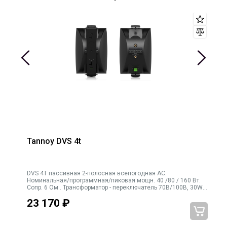
Tannoy DVS 4t
DVS 4T пассивная 2-полосная всепогодная АС.
Номинальная/программная/пиковая мощн. 40 /80 / 160 Вт.
W /
Сопр. 6 Ом . Трансформатор - переключатель 70В/100В, 30W /
15W / 7,5W / 3,75W / низкоомная нагрузка. НЧ - 4'', ВЧ - 0,79''.
7.5W / н
23 170
₽
Диапазон: 85Гц-20кГц. Кр