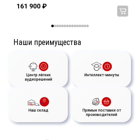
 в
120х110 град., 4Ω, мощность трансформатора
161 900
₽
150Вт/75Вт/38Вт/19Вт. Переключатель режимов 4Ω/70В
Наши преимущества
Центр лёгких
Интеллект-минуты
аудиорешений
Наш склад
Прямые поставки от
производителей