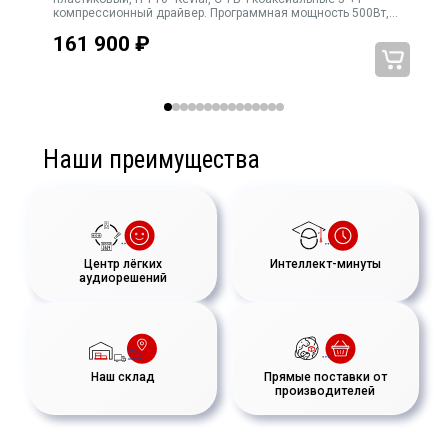
- 6 x 3.5'' с катушкой 1.0''
°
компрессионный драйвер. Программная мощность 500Вт,
имов
120х110 град., 4Ω, мощность трансформатора
- 5 x 1'' с катушкой 1.0''
161 900
₽
150Вт/75Вт/38Вт/19Вт. Переключатель режимов 4Ω/70В
- Корпус - алюминий, металлический гриль, стойкая краска
- Скрытое соединение с сателлитами - Smart Mounting and
Connectio
- Габариты 103 x 890 x 130 мм
Наши преимущества
- Вес 7,2 кг
Центр лёгких
Интеллект-минуты
аудиорешений
Наш склад
Прямые поставки от
производителей