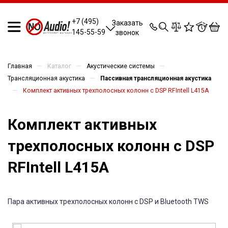
0
0
0
0
+7 (495)
Заказать
145-55-59
звонок
—
—
—
Главная
Каталог
Акустические системы
—
Трансляционная акустика
Пассивная трансляционная акустика
—
Комплект активных трехполосных колонн с DSP RFIntell L415A
Комплект активных
трехполосных колонн с DSP
RFIntell L415A
Пара активных трехполосных колонн с DSP и Bluetooth TWS