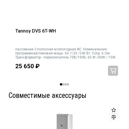
Tannoy DVS 6T-WH
пассивная 2-полосная всепогодная АС. Номинальная/
программная/пиковая мощн. 60 /120 /240 Вт. Сопр. 6 Ом
Трансформатор - переключатель 70В/100В, 60 W /30W / 15W /
7.5W / низкоомная нагрузка. НЧ - 6'', ВЧ - 0,75''. Диапазон:
25 650
₽
80Гц-20кГц.
Совместимые аксессуары