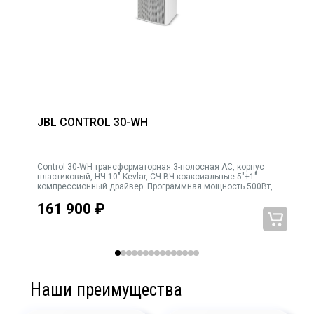
JBL CONTROL 30-WH
Control 30-WH трансформаторная 3-полосная АС, корпус
).
пластиковый, НЧ 10" Kevlar, СЧ-ВЧ коаксиальные 5"+1"
°
компрессионный драйвер. Программная мощность 500Вт,
имов
120х110 град., 4Ω, мощность трансформатора
161 900
₽
150Вт/75Вт/38Вт/19Вт. Переключатель режимов 4Ω/70В
Наши преимущества