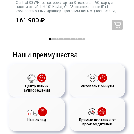
Control 30-WH трансформаторная 3-полосная АС, корпус
).
пластиковый, НЧ 10" Kevlar, СЧ-ВЧ коаксиальные 5"+1"
°
компрессионный драйвер. Программная мощность 500Вт,
имов
120х110 град., 4Ω, мощность трансформатора
161 900
₽
150Вт/75Вт/38Вт/19Вт. Переключатель режимов 4Ω/70В
Наши преимущества
Центр лёгких
Интеллект-минуты
аудиорешений
Наш склад
Прямые поставки от
производителей