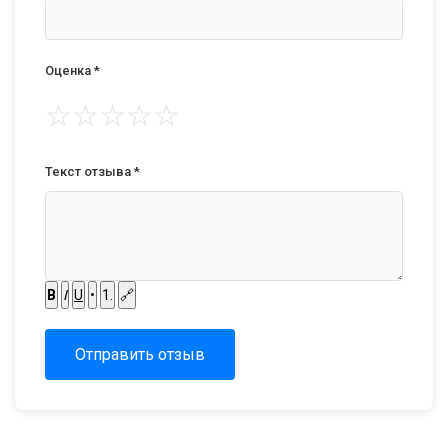
Оценка *
☆
☆
☆
☆
☆
Текст отзыва *
B
I
U
•
1.
🔗
Отправить отзыв