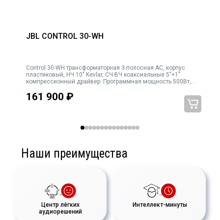
JBL CONTROL 30-WH
Control 30-WH трансформаторная 3-полосная АС, корпус
).
пластиковый, НЧ 10" Kevlar, СЧ-ВЧ коаксиальные 5"+1"
°
компрессионный драйвер. Программная мощность 500Вт,
имов
120х110 град., 4Ω, мощность трансформатора
161 900
₽
150Вт/75Вт/38Вт/19Вт. Переключатель режимов 4Ω/70В
Наши преимущества
Центр лёгких
Интеллект-минуты
аудиорешений