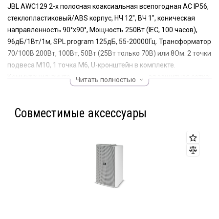
JBL AWC129 2-х полосная коаксиальная всепогодная АС IP56,
стеклопластиковый/ABS корпус, НЧ 12", ВЧ 1", коническая
направленность 90°x90°, Мощность 250Вт (IEC, 100 часов),
96дБ/1Вт/1м, SPL program 125дБ, 55-20000Гц. Трансформатор
70/100В 200Вт, 100Вт, 50Вт (25Вт только 70В) или 8Ом. 2 точки
подвеса М10, 1 точка М6, U-кронштейн в комплекте.
Коммутация: винтовой терминал. 3-х слойная защитная сетка:
Читать полностью
перфорированная сталь/вспененный полимер/сетка из
нержавеющей стали. Габариты 402x402x445мм, вес 15,9кг.
Совместимые аксессуары
Цвет серый