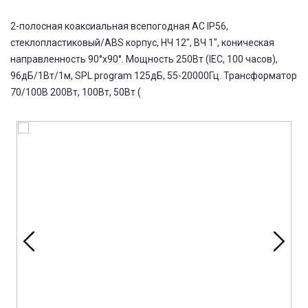
2-полосная коаксиальная всепогодная АС IP56,
стеклопластиковый/ABS корпус, НЧ 12", ВЧ 1", коническая
направленность 90°x90°. Мощность 250Вт (IEC, 100 часов),
96дБ/1Вт/1м, SPL program 125дБ, 55-20000Гц. Трансформатор
70/100В 200Вт, 100Вт, 50Вт (