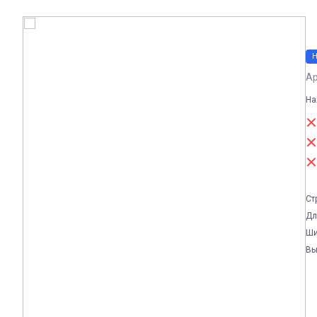
Ар
На
Ст
Дл
Ши
Вы