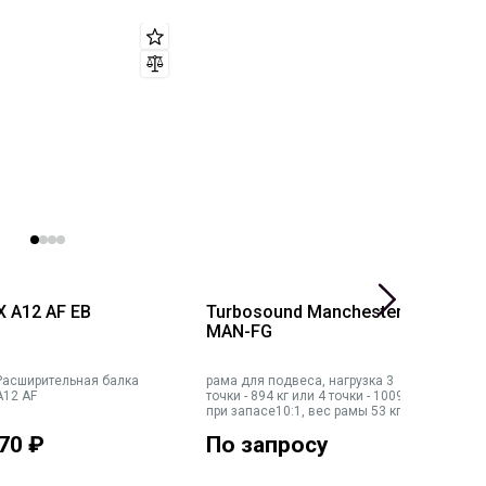
X A12 AF EB
Turbosound Manchester
J
MAN-FG
Расширительная балка
рама для подвеса, нагрузка 3
П
A12 AF
точки - 894 кг или 4 точки - 1009 кг
р
при запасе10:1, вес рамы 53 кг
то
70
₽
По запросу
1