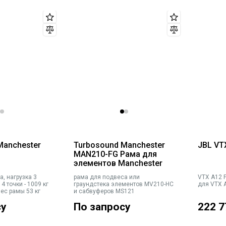
Manchester
Turbosound Manchester
JBL VT
MAN210-FG Рама для
элементов Manchester
, нагрузка 3
рама для подвеса или
VTX A12 
 4 точки - 1009 кг
граундстека элементов MV210-HC
для VTX 
вес рамы 53 кг
и сабвуферов MS121
су
По запросу
222 7