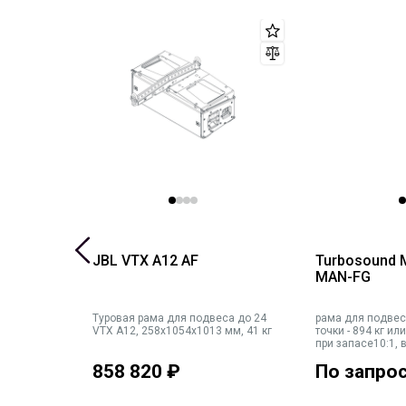
3-FB
JBL VTX A12 AF
Turbosound 
MAN-FG
Туровая рама для подвеса до 24
рама для подвеса
 - 198 кг,
VTX A12, 258x1054x1013 мм, 41 кг
точки - 894 кг или
при запасе10:1, 
858 820
₽
По запро