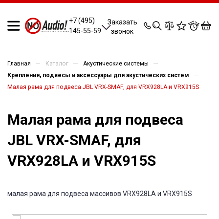
0
0
0
0
+7 (495)
Заказать
145-55-59
звонок
—
—
—
Главная
Каталог
Акустические системы
—
Крепления, подвесы и аксессуары для акустических систем
Малая рама для подвеса JBL VRX-SMAF, для VRX928LA и VRX915S
Малая рама для подвеса
JBL VRX-SMAF, для
VRX928LA и VRX915S
малая рама для подвеса массивов VRX928LA и VRX915S