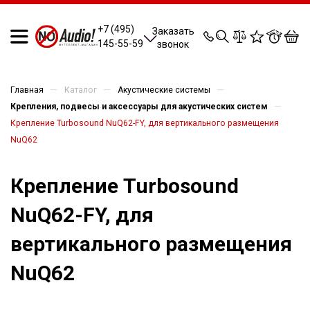
0
0
0
0
+7 (495)
Заказать
145-55-59
звонок
—
—
—
Главная
Каталог
Акустические системы
—
Крепления, подвесы и аксессуары для акустических систем
Крепление Turbosound NuQ62-FY, для вертикального размещения
NuQ62
Крепление Turbosound
NuQ62-FY, для
вертикального размещения
NuQ62