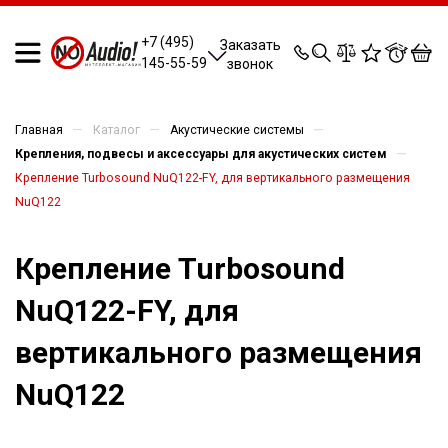
0
0
0
0
+7 (495)
Заказать
145-55-59
звонок
—
—
—
Главная
Каталог
Акустические системы
—
Крепления, подвесы и аксессуары для акустических систем
Крепление Turbosound NuQ122-FY, для вертикального размещения
NuQ122
Крепление Turbosound
NuQ122-FY, для
вертикального размещения
NuQ122