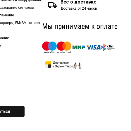
Все о доставке
бразование сигналов
Доставка от 24 часов
спечение
екордеры, FM/AM тюнеры
Мы принимаем к оплате
вание
и