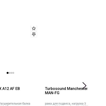
X A12 AF EB
Turbosound Manchester
J
MAN-FG
Расширительная балка
рама для подвеса, нагрузка 3
П