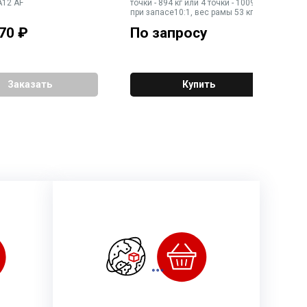
A12 AF
точки - 894 кг или 4 точки - 1009 кг
р
при запасе10:1, вес рамы 53 кг
то
70
₽
По запросу
1
Заказать
Купить