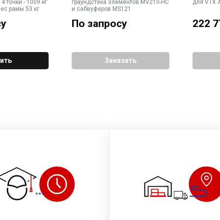
 4 точки - 1009 кг
граундстека элементов MV210-HC
для VTX 
вес рамы 53 кг
и сабвуферов MS121
су
По запросу
222 7
ить
Заказать