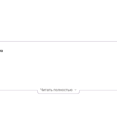
ма
Читать полностью
бельный ввод