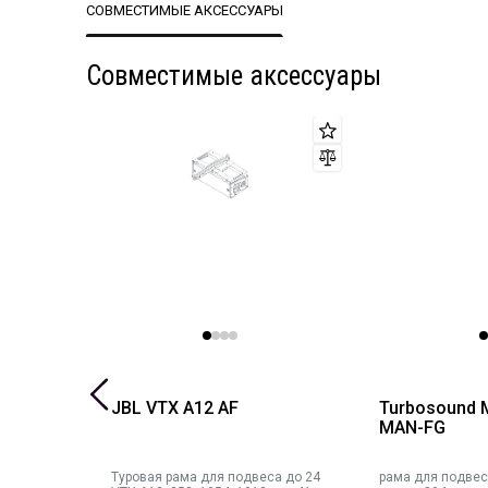
- Габариты 407x411x448мм
СОВМЕСТИМЫЕ АКСЕССУАРЫ
- Вес 20кг
Совместимые аксессуары
3-FB
JBL VTX A12 AF
Turbosound 
MAN-FG
Туровая рама для подвеса до 24
рама для подвеса