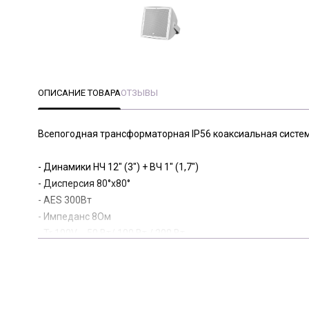
ОПИСАНИЕ ТОВАРА
ОТЗЫВЫ
Всепогодная трансформаторная IP56 коаксиальная систе
- Динамики НЧ 12" (3") + ВЧ 1" (1,7")
- Дисперсия 80°x80°
- AES 300Вт
- Импеданс 8Ом
- Tr 100V _ 50 Вт/ 100 Вт / 200 Вт
- Частотнай диапазон 55-18000Гц (±3дБ)
- SPL 123/129дБ
- U-кронштейн в комплекте
- Подключение barrier strip terminals под герметичный ка