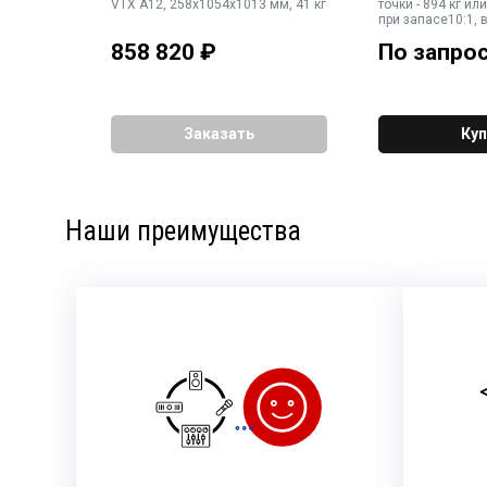
 - 198 кг,
VTX A12, 258x1054x1013 мм, 41 кг
точки - 894 кг или
при запасе10:1, 
858 820
₽
По запро
Заказать
Куп
Наши преимущества