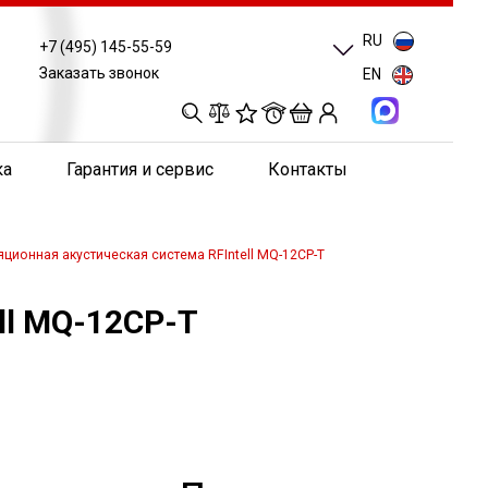
RU
+7 (495) 145-55-59
Заказать звонок
EN
0
0
0
0
ка
Гарантия и сервис
Контакты
ционная акустическая система RFIntell MQ-12CP-T
ll MQ-12CP-T