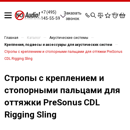
0
0
0
0
+7 (495)
Заказать
145-55-59
звонок
—
—
—
Главная
Каталог
Акустические системы
—
Крепления, подвесы и аксессуары для акустических систем
Стропы с креплением и стопорными пальцами для оттяжки PreSonus
CDL Rigging Sling
Стропы с креплением и
стопорными пальцами для
оттяжки PreSonus CDL
Rigging Sling