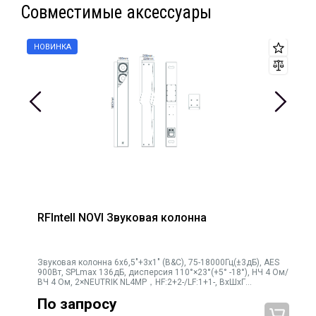
Совместимые аксессуары
RFIntell NOVI Звуковая колонна
Звуковая колонна 6х6,5"+3х1" (B&C), 75-18000Гц(±3дБ), AES
900Вт, SPLmax 136дБ, дисперсия 110°×23°(+5° -18°), НЧ 4 Ом/
ВЧ 4 Ом, 2×NEUTRIK NL4MP，HF:2+2-/LF:1+1-, ВхШхГ
1483×190×259мм, 30кг
По запросу