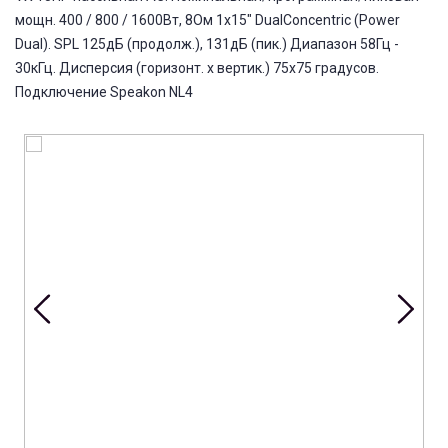
мощн. 400 / 800 / 1600Вт, 8Ом 1х15" DualConcentric (Power
Dual). SPL 125дБ (продолж.), 131дБ (пик.) Диапазон 58Гц -
30кГц. Дисперсия (горизонт. х вертик.) 75х75 градусов.
Подключение Speakon NL4