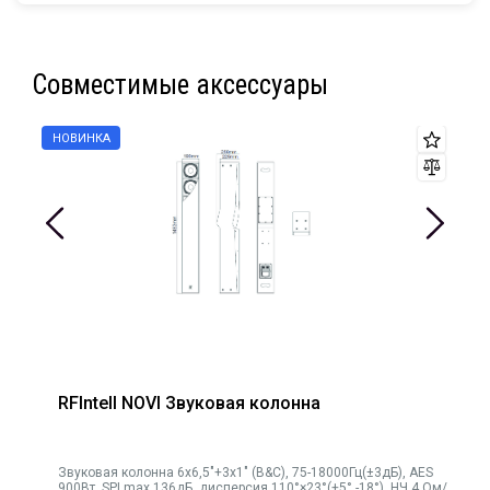
Совместимые аксессуары
RFIntell NOVI Звуковая колонна
Звуковая колонна 6х6,5"+3х1" (B&C), 75-18000Гц(±3дБ), AES
900Вт, SPLmax 136дБ, дисперсия 110°×23°(+5° -18°), НЧ 4 Ом/