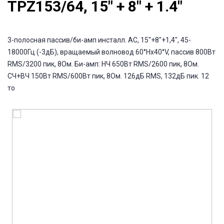
TPZ153/64, 15" + 8" + 1.4"
3-полосная пассив/би-амп инсталл. АС, 15"+8"+1,4", 45-
18000Гц (-3дБ), вращаемый волновод 60°Hx40°V, пассив 800Вт
RMS/3200 пик, 8Ом. Би-амп: НЧ 650Вт RMS/2600 пик, 8Ом.
СЧ+ВЧ 150Вт RMS/600Вт пик, 8Ом. 126дБ RMS, 132дБ пик. 12
то