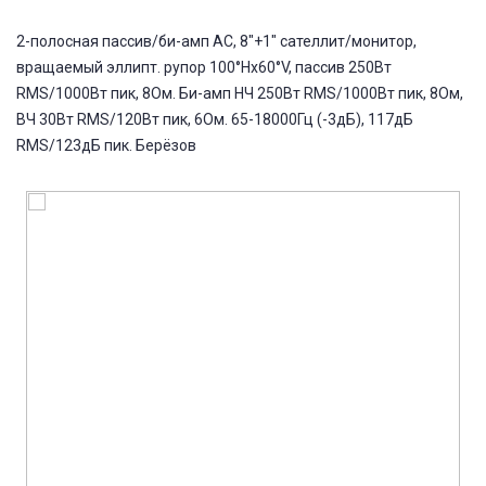
2-полосная пассив/би-амп АС, 8"+1" сателлит/монитор,
вращаемый эллипт. рупор 100°Hx60°V, пассив 250Вт
RMS/1000Вт пик, 8Ом. Би-амп НЧ 250Вт RMS/1000Вт пик, 8Ом,
ВЧ 30Вт RMS/120Вт пик, 6Ом. 65-18000Гц (-3дБ), 117дБ
RMS/123дБ пик. Берёзов