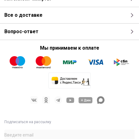
Все о доставке
Двухполосная пассивная акустическая система с
возможностью подключения по схеме Bi-amping
НЧ динамик 8” с низкой массой звуковой катушки для
Вопрос-ответ
быстрого отклика
ВЧ динамик 1” с неодимовым магнитом и алюминиевым
Мы принимаем к оплате
куполом
Частотный диапазон: 65 Гц – 18 кГц по уровню -3 дБ, 55 Гц –
20 кГц по уровню -10 дБ
Мощность в пассивном включении: 250 Вт
продолжительная, 1 000 Вт пиковая
Мощность в Bi-amping включении НЧ: 250 Вт
продолжительная, 1 000 Вт пиковая, ВЧ: 30 Вт
продолжительная, 300 Вт пиковая
Импеданс в пассивном включении: 8 ом
Импеданс в Bi-Amp включении НЧ: 8 ом, ВЧ: 6 ом
Звуковое давление в пассивном включении: 117 дБ
продолжительное, 123 дБ пиковое
Подписаться на рассылку
Звуковое давление в Bi-Amp включении НЧ: 117 дБ
продолжительное, 123 дБ пиковое, ВЧ: 119 дБ