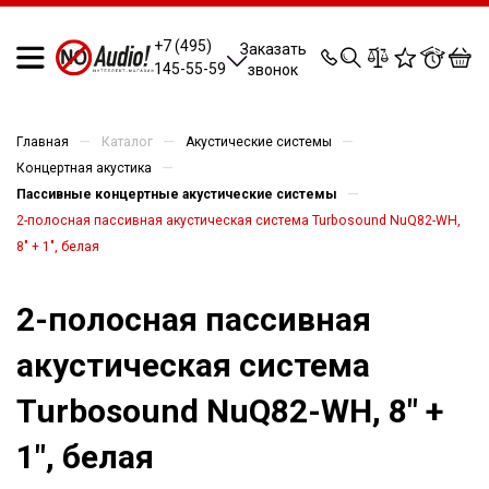
0
0
0
0
+7 (495)
Заказать
145-55-59
звонок
—
—
—
Главная
Каталог
Акустические системы
—
Концертная акустика
—
Пассивные концертные акустические системы
2-полосная пассивная акустическая система Turbosound NuQ82-WH,
8" + 1", белая
2-полосная пассивная
акустическая система
Turbosound NuQ82-WH, 8" +
1", белая