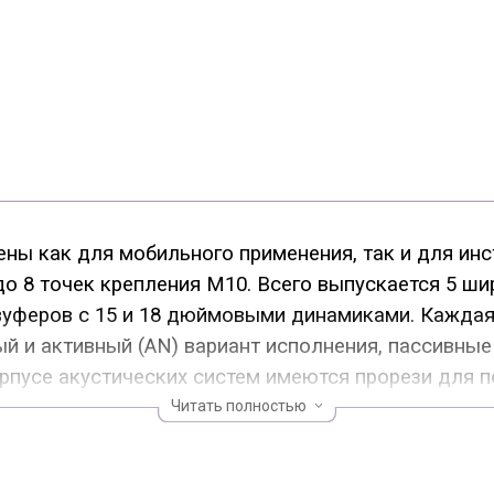
ны как для мобильного применения, так и для инс
 до 8 точек крепления М10. Всего выпускается 5 ш
абвуферов с 15 и 18 дюймовыми динамиками. Кажда
ый и активный (AN) вариант исполнения, пассивны
рпусе акустических систем имеются прорези для п
Читать полностью
аны динамические головки нового поколения, а в