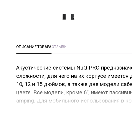
ОПИСАНИЕ ТОВАРА
ОТЗЫВЫ
Акустические системы NuQ PRO предназначе
сложности, для чего на их корпусе имеется
10, 12 и 15 дюймов, а также две модели с
цвете. Все модели, кроме 6”, имеют пассивн
amping. Для мобильного использования в ко
стандартные стойки.
В акустических системах NuQ PRO использов