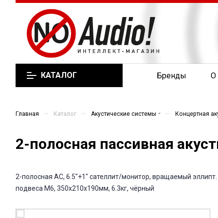
КАТАЛОГ
Бренды
О
—
—
—
Главная
Каталог
Акустические системы
Концертная ак
2-полосная пассивная акусти
2-полосная АС, 6.5"+1" сателлит/монитор, вращаемый эллипт.
подвеса М6, 350x210x190мм, 6.3кг, чёрный