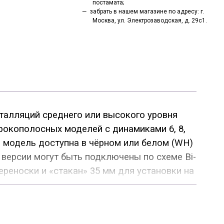
постамата;
забрать в нашем магазине по адресу: г.
Москва, ул. Электрозаводская, д. 29с1.
талляций среднего или высокого уровня
ирокополосных моделей с динамиками 6, 8,
я модель доступна в чёрном или белом (WH)
е версии могут быть подключены по схеме Bi-
ереноски и «стакан» 35 мм для установки на
 активных версиях - новейший