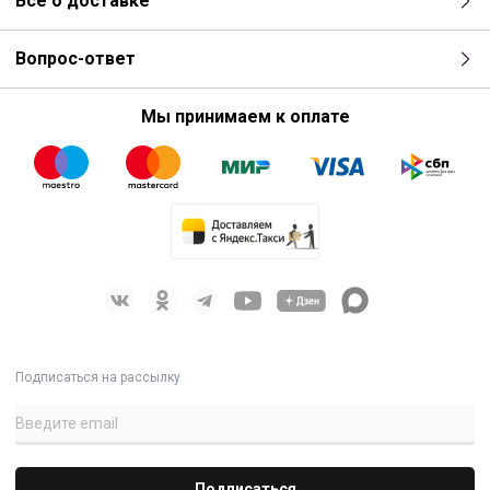
Все о доставке
Двухполосная пассивная акустическая система с
возможностью подключения по схеме Bi-amping
НЧ динамик 12” с низкой массой звуковой катушки для
Вопрос-ответ
быстрого отклика
ВЧ динамик 1” с неодимовым магнитом и алюминиевым
Мы принимаем к оплате
куполом
Частотный диапазон: 55 Гц – 18 кГц по уровню -3 дБ, 50 Гц –
20 кГц по уровню -10 дБ
Мощность в пассивном включении: 400 Вт
продолжительная, 1 600 Вт пиковая
Мощность в Bi-amping включении НЧ: 400 Вт
продолжительная, 1 600 Вт пиковая, ВЧ: 40 Вт
продолжительная, 400 Вт пиковая
Импеданс в пассивном включении: 8 ом
Импеданс в Bi-Amp включении НЧ: 8 ом, ВЧ: 6 ом
Звуковое давление в пассивном включении: 122 дБ
продолжительное, 128 дБ пиковое
Подписаться на рассылку
Звуковое давление в Bi-Amp включении НЧ: 122 дБ
продолжительное, 128 дБ пиковое, ВЧ: 122 дБ
продолжительное, 128 дБ пиковое
Рупор с низкими искажениями и диаграммой 70°Г x 70°В по
уровню -6дБ