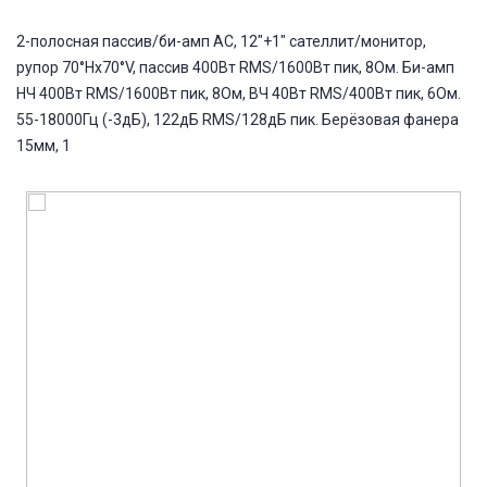
2-полосная пассив/би-амп АС, 12"+1" сателлит/монитор,
рупор 70°Hx70°V, пассив 400Вт RMS/1600Вт пик, 8Ом. Би-амп
НЧ 400Вт RMS/1600Вт пик, 8Ом, ВЧ 40Вт RMS/400Вт пик, 6Ом.
55-18000Гц (-3дБ), 122дБ RMS/128дБ пик. Берёзовая фанера
15мм, 1