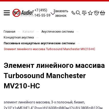
0
0
0
0
+7 (495)
Заказать
145-55-59
звонок
—
—
—
Главная
Каталог
Акустические системы
—
Концертная акустика
—
Пассивные концертные акустические системы
Элемент линейного массива Turbosound Manchester MV210-HC
Элемент линейного массива
Turbosound Manchester
MV210-HC
элемент линейного массива, 3-x полосный, биамп,
2х10"+1xMF/HF1,4" Prog НЧ1600Вт@8Ом/СЧ-ВЧ 380Вт@12Ом,