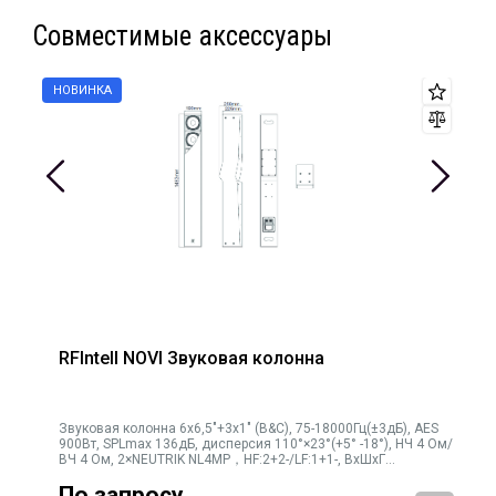
Совместимые аксессуары
RFIntell NOVI Звуковая колонна
Звуковая колонна 6х6,5"+3х1" (B&C), 75-18000Гц(±3дБ), AES
900Вт, SPLmax 136дБ, дисперсия 110°×23°(+5° -18°), НЧ 4 Ом/
ВЧ 4 Ом, 2×NEUTRIK NL4MP，HF:2+2-/LF:1+1-, ВхШхГ
1483×190×259мм, 30кг
По запросу